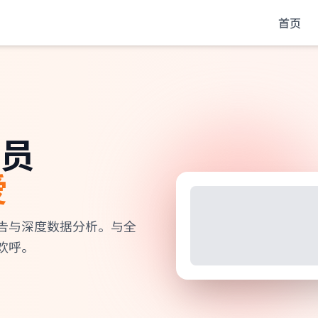
首页
员
爱
告与深度数据分析。与全
欢呼。