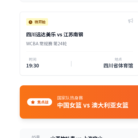
待开始
四川远达美乐 vs 江苏南钢
WCBA 常规赛 第24轮
时间
地点
|
19:30
四川省体育馆
国家队热身赛
焦点战
中国女篮 vs 澳大利亚女篮
05月