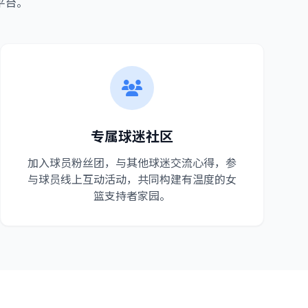
平台。
专属球迷社区
加入球员粉丝团，与其他球迷交流心得，参
与球员线上互动活动，共同构建有温度的女
篮支持者家园。