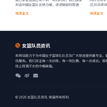
对话中国女篮队长杨力维，讲述她如何用速度
过2026年
与智慧...
阅读全文
阅读全文
女篮队员资讯
本网站致力于为中国女子篮球队队员及广大球迷提供最专业、
讯服务。我们关注每一次训练、每一场比赛、每一点成长。致
场上挥洒汗水的巾帼英雄。
© 2026 女篮队员资讯. 保留所有权利.