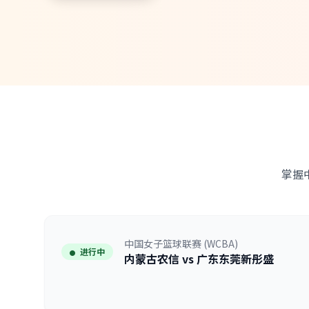
掌握
中国女子篮球联赛 (WCBA)
进行中
内蒙古农信 vs 广东东莞新彤盛