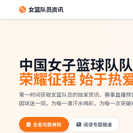
女篮队员资讯
中国女子篮球队队
荣耀征程 始于热
第一时间获取女篮队员的独家资讯、赛事直播预
国球迷一同，为每一滴汗水喝彩，为每一次突破
查看完整赛程
阅读专题报道