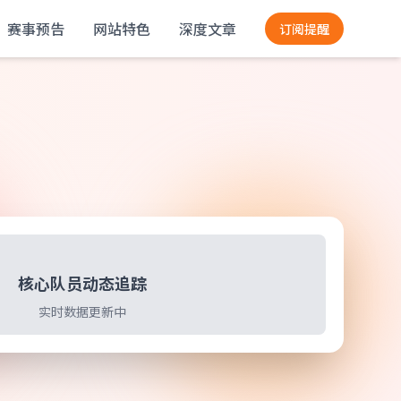
赛事预告
网站特色
深度文章
订阅提醒
核心队员动态追踪
实时数据更新中