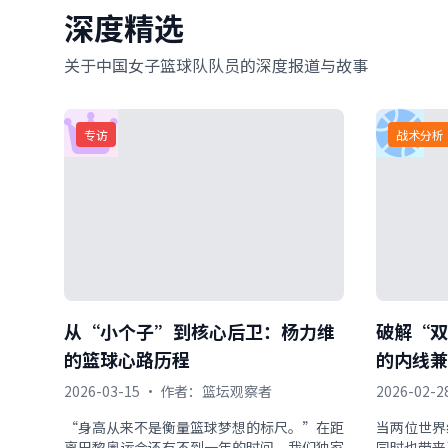
深度精选
关于中国女子篮球队队员的深度报道与故事
专访
战术分析
从“小个子”到核心后卫：杨力维
破解“
的篮球心路历程
的内线兼
2026-03-15 · 作者：篮坛观察者
2026-02
“身高从来不是衡量篮球梦想的标尺。”在距
当两位世界
离巴黎奥运会还有不到一年的时间，我们独家
同时也带来