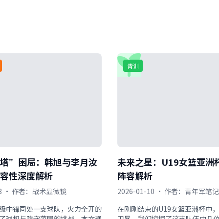
青训
双塔”困局：韩旭与李月汝
未来之星：U19女篮亚洲
容性深度解析
阵容解析
-28 · 作者：战术显微镜
2026-01-10 · 作者：青年军笔记
级中锋同处一支球队，火力全开的
在刚刚结束的U19女篮亚洲杯中
了球权与防守范围的挑战。本文通
卫冕。我们挖掘了这支队伍中几