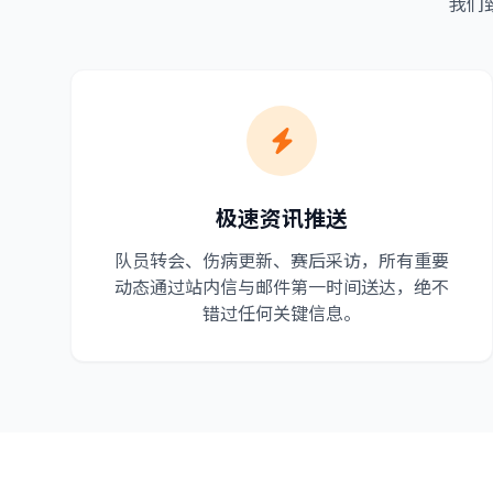
我们
极速资讯推送
队员转会、伤病更新、赛后采访，所有重要
动态通过站内信与邮件第一时间送达，绝不
错过任何关键信息。